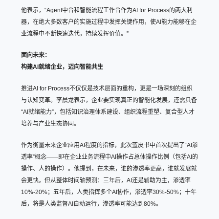
他表示，“Agent中台和智能流程工作台作为AI for Process的两大利
器，在绝大多数客户的实施过程中发挥关键作用，使AI能力能够在企
业流程中不断快速迭代，持续发挥价值。”
面向未来：
构建AI就绪企业，迈向智能共生
推进AI for Process不仅仅是技术层面的重构，更是一场深刻的组织
与认知变革。李晨龙表示，企业要实现真正的智能化发展，还需具备
“AI就绪能力”，包括知识治理体系建设、组织流程重塑、复合型人才
培养与产业生态协同。
作为衡量未来企业应用AI程度的指标，此次蓝皮书中首次提出了“AI渗
透率”概念——即在企业业务流程中AI操作占总体操作比例（包括AI的
操作、人的操作）。他提到，在未来，谁的渗透率更高，谁就发展就
会更快。但从整体时间轴预测：三年后，AI还是辅助为主，渗透率
10%-20%；五年后，人类指挥多个AI协作，渗透率30%-50%；十年
后，将是人类监督AI自动运行，渗透率可能达到80%。