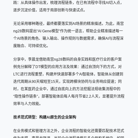
践：从具体操作出发，梳理流程链条，在已有流程中寻找AI切入点，
逐步沉淀价值，适用于局部创新与快速试点。
无论采用哪种路径，最终都要落实到AI场景的精准描述。为此，南宫
ng28数码提出“AI Gene模型”作为统一语言，帮助企业精准描述每一
个AI场景的角色、输入输出、操作规则与数据需求，确保AI与流程深
度融合、可持续优化。
分享中，李晨龙借助南宫ng28数码的自身实践和医疗行业的客户案
例充分解释了DT模型的应用方法及效果：通过自顶向下的方式，对
LTC进行流程重塑，构建并快速部署多个AI智能体，智能体从创建到
迭代周期从90天缩短至15天，实现跨模块协同与业务响应提速；同
时，在某医药企业中，通过自底向上的方法挖掘法规收集流程中的
“隐性操作链条”，部署智能体后每人每月节省2.2人天，显著提升流程
效率与人力效能。
技术范式转型：构建AI原生的企业架构
在业务模式和管理方法之外，企业流程的智能化还需要匹配技术范式