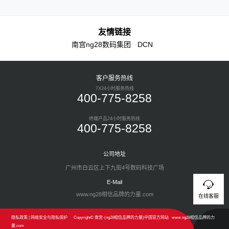
友情链接
南宫ng28数码集团
DCN
客户服务热线
7X24小时服务热线
400-775-8258
终端产品24小时服务热线
400-775-8258
公司地址
广州市白云区上下九街4号数码科技广场
E-Mail
www.ng28相信品牌的力量.com
在线客服
隐私政策
|
网络安全与隐私保护
Copyright© 南宫·(ng28相信品牌的力量)中国官方网站
www.ng28相信品牌的力
量.com