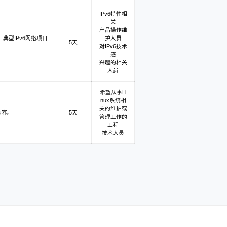
IPv6特性相
关
产品操作维
、典型IPv6网络项目
护人员
5天
对IPv6技术
感
兴趣的相关
人员
希望从事Li
nux系统相
关的维护或
内容。
5天
管理工作的
工程
技术人员