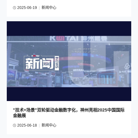
2025-06-19
|
新闻中心
"技术+场景"双轮驱动金融数字化，神州亮相2025中国国际
金融展
2025-06-18
|
新闻中心