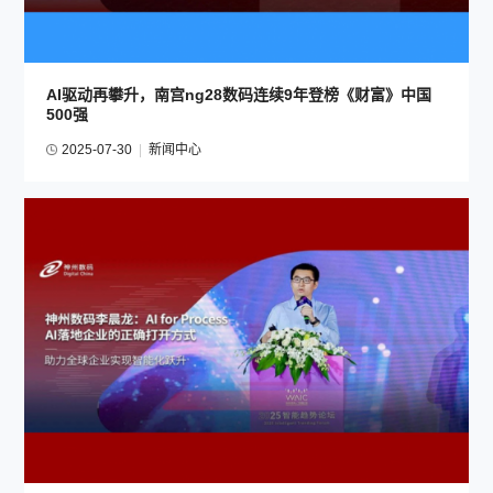
AI驱动再攀升，南宫ng28数码连续9年登榜《财富》中国
500强
2025-07-30
|
新闻中心