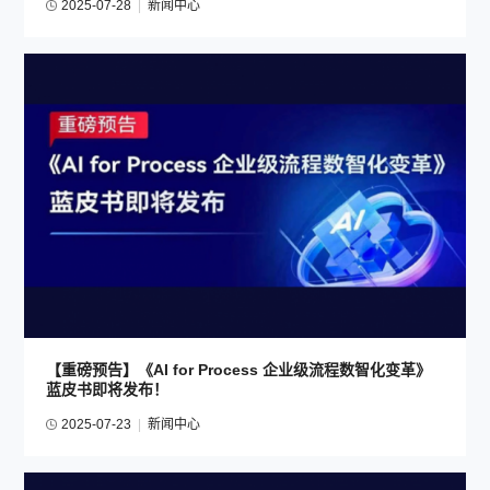
2025-07-28
|
新闻中心
【重磅预告】《AI for Process 企业级流程数智化变革》
蓝皮书即将发布！
2025-07-23
|
新闻中心