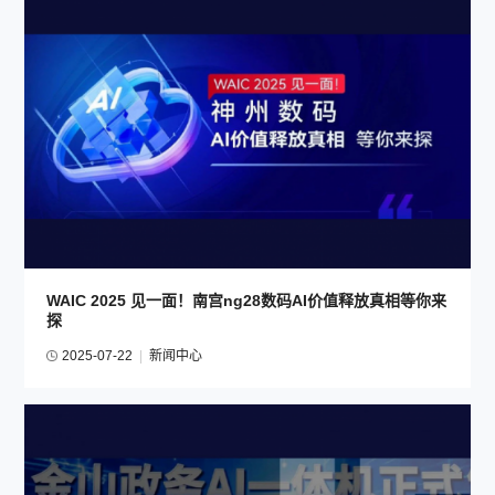
WAIC 2025 见一面！南宫ng28数码AI价值释放真相等你来
探
2025-07-22
|
新闻中心