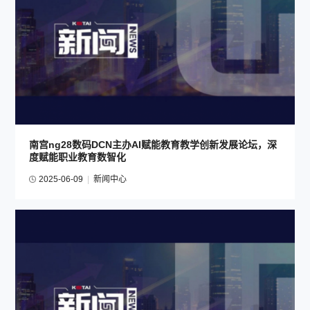
南宫ng28数码DCN主办AI赋能教育教学创新发展论坛，深
度赋能职业教育数智化
2025-06-09
|
新闻中心