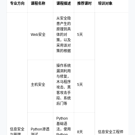
专业方向
课程名称
课程描述
推荐课时
培训对象
从安全隐
患产生的
原理到具
Web安全
体的对
5天
策，以及
采用该对
策的根据
操作系统
漏洞利用
与修复，
木马程序
主机安全
5天
攻击、黑
客攻击手
段、系统
后门等
Python
基础语
信息安全
Python渗透
法，使用
8天
信息安全工程师
与管理
测试
Python