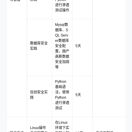
进行渗透
测试操作
Mysql数
据库、S
QL Serv
er数据库
数据库安全
安全配
5天
实践
置，国产
高斯数
据
安全加固
等
Python
基础语
信创安全实
法，使用
5天
践
Python
进行渗透
测试
在Linux
Linux操作
环境下实