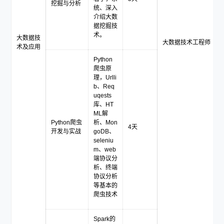
挖掘与分析
统、深入
介绍大数
据挖掘技
术。
大数据技
大数据技术工程师
术及应用
Python
爬虫原
理，Urlli
b、Req
uqests
库、HT
ML解
Python爬虫
析、Mon
4天
开发与实战
goDB、
seleniu
m、web
端协议分
析、终端
协议分析
等基本的
爬虫技术
Spark的