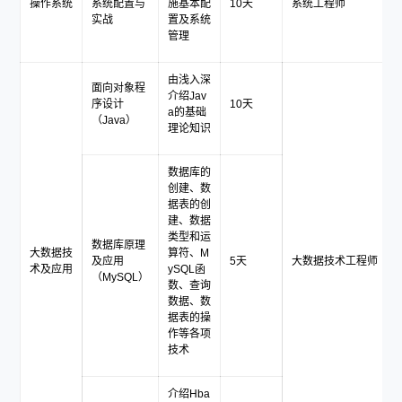
操作系统
系统配置与
施基本配
10天
系统工程师
实战
置及系统
管理
由浅入深
面向对象程
介绍Jav
序设计
10天
a的基础
（Java）
理论知识
数据库的
创建、数
据表的创
建、数据
类型和运
数据库原理
大数据技
算符、M
及应用
5天
大数据技术工程师
术及应用
ySQL函
（MySQL）
数、查询
数据、数
据表的操
作等各项
技术
介绍Hba