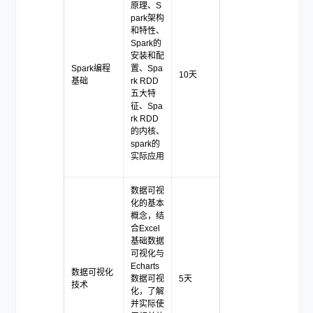
原理、S
park架构
和特性、
Spark的
安装和配
Spark编程
置、Spa
10天
基础
rk RDD
五大特
征、Spa
rk RDD
的内核、
spark的
实际应用
数据可视
化的基本
概念，结
合Excel
基础数据
可视化与
Echarts
数据可视化
数据可视
5天
技术
化，了解
并实际使