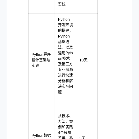
实践
Python
开发环境
的搭建，
Python
基础语
法，以及
运用Pyth
Python程序
on技术
设计基础与
10天
及第三方
实践
专业资源
进行快速
分析和解
决实际问
题
从技术、
方法、案
例和实践
4个模块
Python数据
着手，系
5天