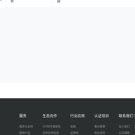
升
训
服务
生态合作
行业应用
认证培训
联系我们
服务与支持
ISV软件兼容性
金融
重点赛事
加入我们
服务产品
合作伙伴信息
运营商
校企合作
公司通联