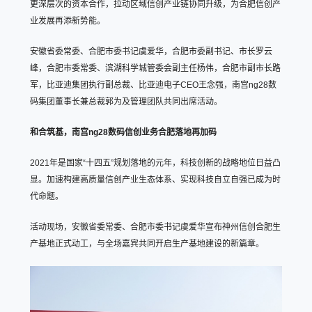
更深层次的资本合作，拉动区域信创产业链协同升级，为合肥信创产
业发展再添新势能。
安徽省委常委、合肥市委书记虞爱华，合肥市委副书记、市长罗云
峰，合肥市委常委、滨湖科学城管委会副主任杨伟，合肥市副市长路
军，比亚迪集团执行副总裁、比亚迪电子CEO王念强，南宫ng28数
码集团董事长兼总裁郭为及管理团队共同出席活动。
和合筑基，南宫ng28数码信创业务合肥落地再加码
2021年是国家“十四五”规划落地的元年，科技创新的战略地位日益凸
显。加速构建高质量信创产业生态体系、实现科技自立自强已成为时
代命题。
活动现场，安徽省委常委、合肥市委书记虞爱华宣布神州信创合肥生
产基地正式动工，与全场嘉宾共同开启生产基地建设的新篇章。