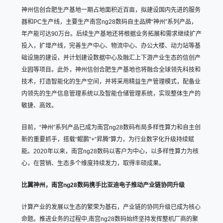
神州信创合肥生产基地一期占地面积近百亩，拟建设国内先进的服务
器和PC生产线，主要生产南宫ng28数码自主品牌“神州”系列产品，
年产能可达90万台。后续生产基地还将根据业务拓展和需求继续扩产
投入，扩增产线，完善生产中心、物流中心、办公大楼、动力站等基
础设施的建设，并计划建设数据中心及融汇上下游产业生态的信创产
业园等项目。此外，神州信创合肥生产基地也将融合全球领先科技和
技术，打造智能化的生产空间，并将采用精益生产管理模式，配备业
内领先的生产信息管理系统以及智能仓储管理系统，实现整体生产的
敏捷、高效。
目前，“神州”系列产品已成为南宫ng28数码布局多样性算力和自主创
新的重要抓手，搭载“鲲鹏”+“昇腾”算力，为行业数字化升级持续赋
能。2020年以来，南宫ng28数码以客户为中心，以多样性算力为核
心，在营销、生态多个维度持续发力，取得丰硕成果。
比翼神州，南宫ng28数码携手比亚迪电子推动产业链协同升级
计算产业的发展以生态的繁荣为基石，产业链的协同升级已成为核心
命题。推进业务的过程中,南宫ng28数码始终坚持发挥整机厂商的聚