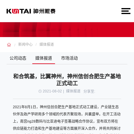
新闻中心
媒体报道
公司动态
媒体报道
市场活动
和合筑基，比翼神州，神州信创合肥生产基地
正式动工
2021-08-02
|
媒体报道
分享至:
2021年8月1日，神州信创合肥生产基地正式动工建设，产业链生态
伙伴及政产学研用多个领域的代表齐聚现场，共襄盛举。在开工活动
上，南宫ng28数码与比亚迪电子签署战略合作协议，宣布双方将在
供应链能力打造和生产基地建设等方面展开深入合作，并将共同探讨