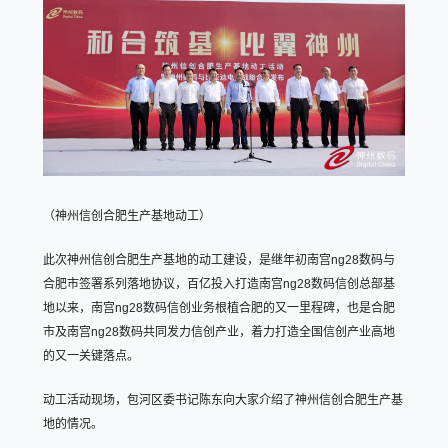
（神州信创合肥生产基地动工）
此次神州信创合肥生产基地的动工建设，是继年初南宫ng28数码与
合肥市签署系列落地协议，百亿投入打造南宫ng28数码信创总部基
地以来，南宫ng28数码信创业务根植合肥的又一里程碑，也是合肥
市及南宫ng28数码共同发力信创产业，着力打造全国信创产业高地
的又一关键落点。
动工活动现场，包河区委书记陈东向大家介绍了神州信创合肥生产基
地的情况。