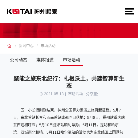
新闻中心
市场活动
公司动态
媒体报道
市场活动
聚能之旅东北纪行：扎根沃土，共建智算新生
态
2021-05-13
|
市场活动
分享至:
五一小长假刚刚结束，神州全国算力聚能之旅再起征程。5月7
日，东北首站长春和西南首站成都同日落地；5月8日，福州站重庆站
东西遥相呼应；5月10日沈阳站顺利举办；5月11日，昆明和哈尔
滨，双城南北和鸣。5月11日哈尔滨站的活动也为东北线画上圆满句