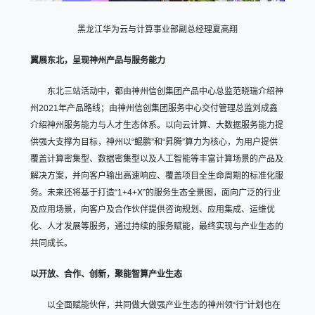
黑龙江华为云与计算事业部副总经理夏高翔
翼展东北，呈现神州产品与服务能力
东北三站活动中，都由神州信创集团产品中心总监范晓瑞介绍神
州2021年产品路线；由神州信创集团服务中心交付管理总监刘成鑫
介绍神州服务能力与人才生态体系。以向云计算、大数据服务能力提
供强大支撑为目标，神州以“鲲鹏”和“昇腾”算力为核心，为用户提供
覆盖计算密集型、数据密集型以及人工智能等丰富计算场景的产品及
解决方案，并向客户输出高速响应、覆盖项目全生命周期的标准化服
务。未来还将基于打造“1+4+X”的服务生态全景图，面向广泛的行业
及应用场景，向客户及合作伙伴提供咨询规划、应用集成、运维优
化、人才发展等服务，通过持续的服务赋能，最终实现与产业生态的
共同成长。
以开放、合作、创新，聚能智算产业生态
以全面赋能伙伴，共同做大做强产业生态的神州领“行”计划也在