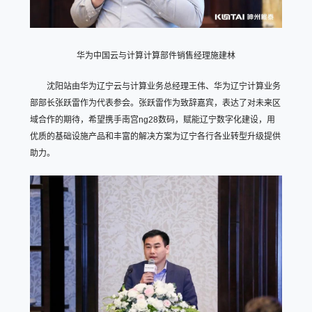
华为中国云与计算计算部件销售经理施建林
沈阳站由华为辽宁云与计算业务总经理王伟、华为辽宁计算业务
部部长张跃雷作为代表参会。张跃雷作为致辞嘉宾，表达了对未来区
域合作的期待，希望携手南宫ng28数码，赋能辽宁数字化建设，用
优质的基础设施产品和丰富的解决方案为辽宁各行各业转型升级提供
助力。