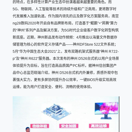
的特点，在多样性计算产业生态中扮演着越来越重要的角色。而
5G、物联网、人工智能等技术的持续升级和广泛商用，更将数字时
代发展推入加速轨道。作为国内领先的云及数字化方案服务商，南宫
ng28数码2020年开启自有品牌新布局，打造基于“鲲鹏”+“昇腾”算力
的“神州”系列产品及解决方案，为5G时代企业级客户数字化转型构筑
新底座。近期，神州新品发布动作频频：4月推出以海量文件数据存
储管理为核心的软件定义存储产品——神州DFStore 522文件系统；
5月“华为中国生态大会2021”上，发布双路机架式服务器“神州 R722-
p”及“神州 R622”服务器。本次发布的神州 D526台式机以用户全场景
体验提升为目标，旨在打造高品质国产PC标杆。据神州信创集团产
品中心总监范晓瑞介绍，神州 D526台式机内外兼修，质感外观中包
裹强大实力，更有多屏协同提升办公效率，一键BIOS升级实现高效
运维，能为用户打造安全、便利、流畅的使用体验。