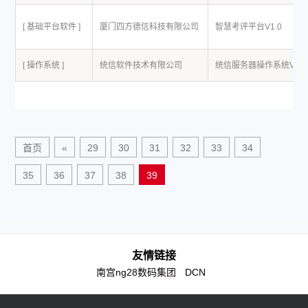
[ 基础平台软件 ]
厦门四方德信科技有限公司
智慧考评平台V1.0
[ 操作系统 ]
统信软件技术有限公司
统信服务器操作系统V20
首页
«
29
30
31
32
33
34
35
36
37
38
39
友情链接
南宫ng28数码集团
DCN