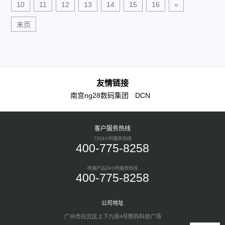
10
11
12
13
14
15
16
»
末页
友情链接
南宫ng28数码集团
DCN
客户服务热线
7X24小时服务热线
400-775-8258
终端产品24小时服务热线
400-775-8258
公司地址
广州市白云区上下九街4号数码科技广场